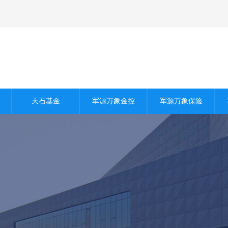
基金案例
商业保理
信用认证
基金团队
股权估值
天石基金
军源万象金控
军源万象保险