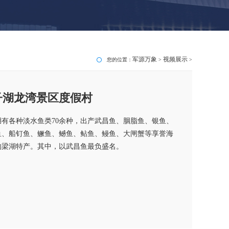
军源万象
视频展示
您的位置：
>
>
子湖龙湾景区度假村
湖有各种淡水鱼类70余种，出产武昌鱼、胭脂鱼、银鱼、
鱼、船钉鱼、鳜鱼、鳡鱼、鲇鱼、鳗鱼、大闸蟹等享誉海
的梁湖特产。其中，以武昌鱼最负盛名。