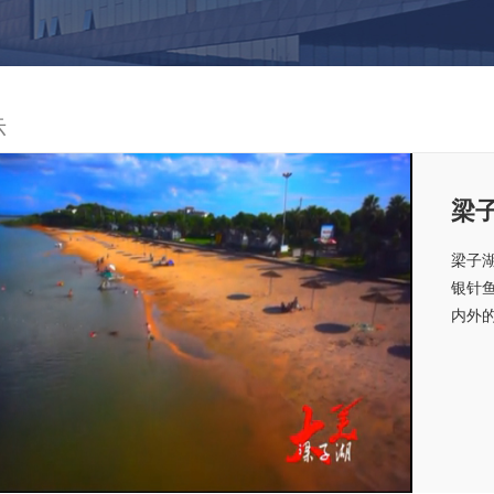
示
梁
梁子
银针
内外